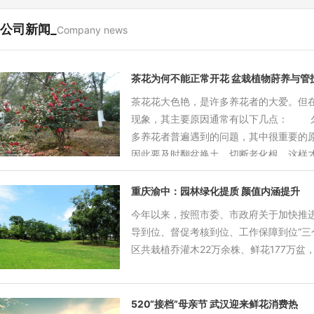
公司新闻_
Company news
茶花为何不能正常开花 盆栽植物莳养与管
茶花花大色艳，是许多养花者的大爱。但
现象，其主要原因通常有以下几点： 久
多养花者普遍遇到的问题，其中很重要的
因此要及时翻盆换土、切断老化根，这样
春季开花后，家庭养植最少也要隔年翻盆换土一次，当然最好是半年换1
一起取出，用利刀将盆土削去1/3，切去老化的根条，
重庆渝中：园林绿化提质 颜值内涵提升
今年以来，按照市委、市政府关于加快推
18-12-17
导到位、督促考核到位、工作保障到位“三
区共栽植乔灌木22万余株、鲜花177万
18-05-19
520“接档”母亲节 武汉迎来鲜花消费热