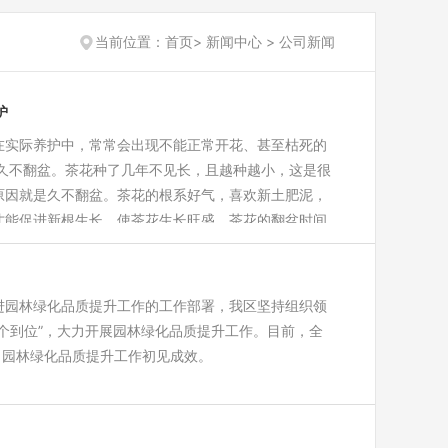
当前位置：首页> 新闻中心 > 公司新闻
护
在实际养护中，常常会出现不能正常开花、甚至枯死的
不翻盆。茶花种了几年不见长，且越种越小，这是很
原因就是久不翻盆。茶花的根系好气，喜欢新土肥泥，
才能促进新根生长，使茶花生长旺盛。茶花的翻盆时间
次，在新梢充分老熟后进行。具体做法是：将茶花连盆
进园林绿化品质提升工作的工作部署，我区坚持组织领
个到位”，大力开展园林绿化品质提升工作。目前，全
盆，园林绿化品质提升工作初见成效。